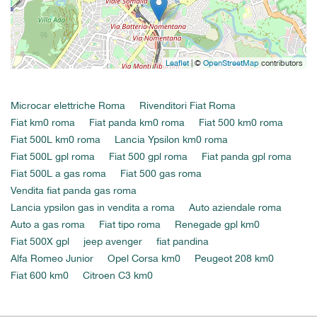
Leaflet
| ©
OpenStreetMap
contributors
Microcar elettriche Roma
Rivenditori Fiat Roma
Fiat km0 roma
Fiat panda km0 roma
Fiat 500 km0 roma
Fiat 500L km0 roma
Lancia Ypsilon km0 roma
Fiat 500L gpl roma
Fiat 500 gpl roma
Fiat panda gpl roma
Fiat 500L a gas roma
Fiat 500 gas roma
Vendita fiat panda gas roma
Lancia ypsilon gas in vendita a roma
Auto aziendale roma
Auto a gas roma
Fiat tipo roma
Renegade gpl km0
Fiat 500X gpl
jeep avenger
fiat pandina
Alfa Romeo Junior
Opel Corsa km0
Peugeot 208 km0
Fiat 600 km0
Citroen C3 km0