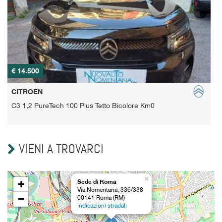
€ 14.500
€
CITROEN
C3 1,2 PureTech 100 Plus Tetto Bicolore Km0
C
VIENI A TROVARCI
×
+
Sede di Roma
Via Nomentana, 336/338
−
00141 Roma (RM)
Indicazioni stradali