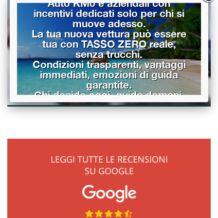
Auto KM0 e aziendali con
incentivi dedicati solo per chi si
muove adesso.
La tua nuova vettura può essere
tua con TASSO ZERO reale,
senza trucchi.
Condizioni trasparenti, vantaggi
immediati, emozioni di guida
garantite.
Chi decide oggi, guida domani.
Scegli la tua auto prima che lo
faccia qualcun altro.
LEGGI TUTTE LE RECENSIONI
SU GOOGLE