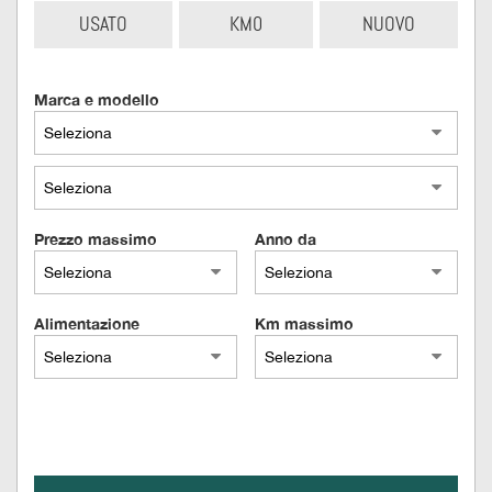
USATO
KM0
NUOVO
questi
strumenti
di
tracciamento
Marca e modello
si
rimanda
alla
cookie
policy.
Puoi
Prezzo massimo
Anno da
rivedere
e
modificare
le
Alimentazione
Km massimo
tue
scelte
in
qualsiasi
momento.