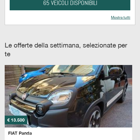
tta
65 VEICOLI DISPONIBILI
i
Mostra tutti
empre
Cookie necessari
ilitato
Le offerte della settimana, selezionate per
Cookie delle preferenze
te
Cookie per il miglioramento dell'esperienza utente
Cookie analitici
Cookie di marketing
Leggi
la
€ 13.500
cookie
policy
FIAT Panda