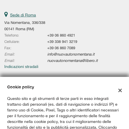
Sede di Roma
Via Nomentana, 336/338
00141 Roma (RM)
Telefono:
+39 06 860 4921
Cellulare:
+39 338 941 3219
Fax:
+39 06 860 7089
Email:
info@nuovautonomentana.it
Email:
nuovautonomentana@libero.it
Indicazioni stradali
Cookie policy
Dati fiscali:
Nuovauto Nomentana Sas
Questo sito e gli strumenti di terze parti in esso integrati
Via Nomentana, 336/338, Roma (RM)
trattano dati personali (es. dati di navigazione o indirizzi IP) e
P.IVA:
02101291009
fanno uso di Cookie, Pixel, Tags o altri identificatori necessari
C.F:
08613700585
per il funzionamento e per il raggiungimento delle finalità
Registro delle imprese:
RM
descritte nella cookie policy, tra cui il miglioramento delle
funzionalità del sito e la pubblicità personalizzata. Cliccando