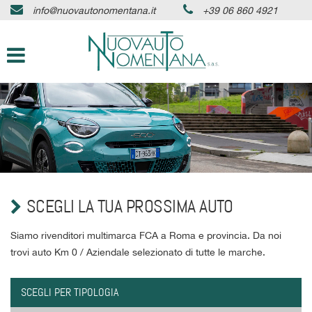
info@nuovautonomentana.it
+39 06 860 4921
HOME
Le
tue
preferenze
AZIENDA
di
consenso
AUTO IN PRONTA CONSEGNA
Il
seguente
pannello
SERVIZI
ti
consente
di
ASSISTENZA
esprimere
SCEGLI LA TUA PROSSIMA AUTO
le
tue
DICONO DI NOI
preferenze
Siamo rivenditori multimarca FCA a Roma e provincia. Da noi
di
trovi auto Km 0 / Aziendale selezionato di tutte le marche.
consenso
CONTATTI
alle
tecnologie
SCEGLI PER TIPOLOGIA
di
NEWS