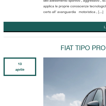
dell’allestimento sportivo , aggressivo , 
applica le proprie conoscenze tecnologich
certo all’ avanguardia motoristica , […]
L
FIAT TIPO P
13
aprile