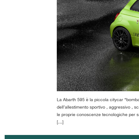
tracciamento
che
adottiamo
per
offrire
le
funzionalità
e
svolgere
le
attività
di
seguito
descritte.
Per
ottenere
La Abarth 595 è la piccola citycar “bomba”
maggiori
dell’allestimento sportivo , aggressivo , s
informazioni
sull'utilità
le proprie conoscenze tecnologiche per sp
e
[…]
sul
funzionamento
di