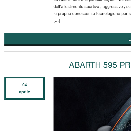
tta
dell’allestimento sportivo , aggressivo , s
i
le proprie conoscenze tecnologiche per sp
[…]
empre
Cookie necessari
ilitato
L
Cookie delle preferenze
Cookie per il miglioramento dell'esperienza utente
ABARTH 595 P
Cookie analitici
24
Cookie di marketing
aprile