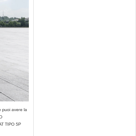
 puoi avere la
TO
AT TIPO 5P