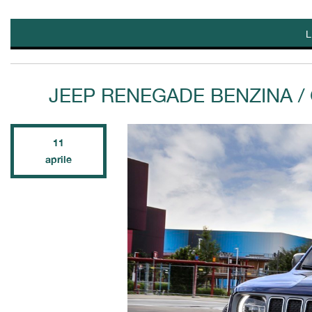
L
JEEP RENEGADE BENZINA 
11
aprile