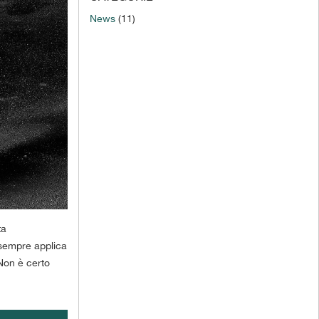
News
(11)
ta
a sempre applica
Non è certo