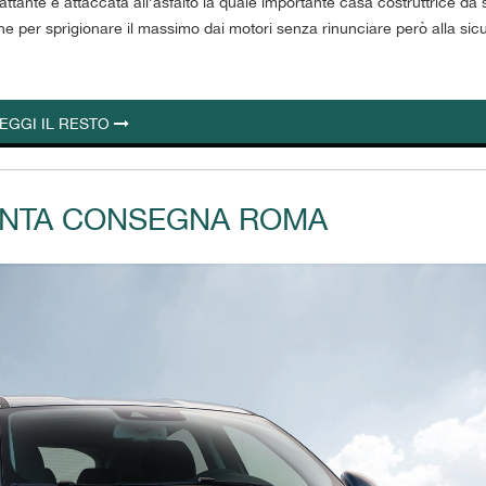
scattante e attaccata all’asfalto la quale importante casa costruttrice d
e per sprigionare il massimo dai motori senza rinunciare però alla sic
EGGI IL RESTO
RONTA CONSEGNA ROMA