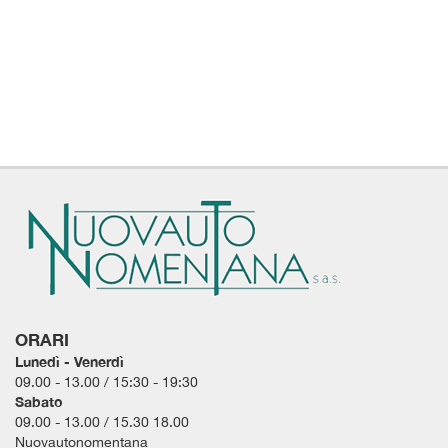
questi
strumenti
di
tracciamento
si
rimanda
alla
cookie
policy.
Puoi
rivedere
e
modificare
le
tue
scelte
ORARI
in
qualsiasi
Lunedì - Venerdì
momento.
09.00 - 13.00 / 15:30 - 19:30
Sabato
09.00 - 13.00 / 15.30 18.00
Nuovautonomentana