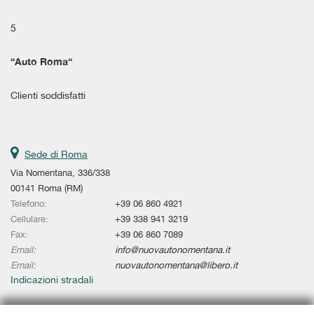
tta
i
5
empre
“
Auto Roma
“
Cookie necessari
ilitato
Clienti soddisfatti
Cookie delle preferenze
Cookie per il miglioramento dell'esperienza utente
Sede di Roma
Cookie analitici
Via Nomentana, 336/338
00141 Roma (RM)
Telefono:
+39 06 860 4921
Cookie di marketing
Cellulare:
+39 338 941 3219
Fax:
+39 06 860 7089
Email:
info@nuovautonomentana.it
Leggi
Email:
la
nuovautonomentana@libero.it
cookie
Indicazioni stradali
policy