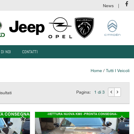
News
 DI NOI
CONTATTI
Home
/
Tutti I Veicoli
Pagina:
1 di 3
isultati