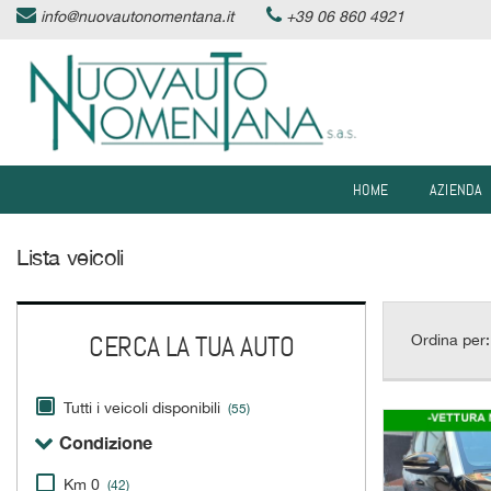
info@nuovautonomentana.it
+39 06 860 4921
HOME
Le
tue
preferenze
AZIENDA
di
consenso
AUTO IN PRONTA CONSEGNA
Il
HOME
AZIENDA
seguente
pannello
SERVIZI
ti
Lista veicoli
consente
di
ASSISTENZA
esprimere
le
CERCA LA TUA AUTO
Ordina per:
tue
DICONO DI NOI
preferenze
di
Tutti i veicoli disponibili
(55)
consenso
CONTATTI
alle
Condizione
tecnologie
di
NEWS
Km 0
(42)