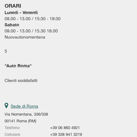
segnali stradali • Sedile Guida Reg. Altezza • Sedile posteriore
ORARI
sdoppiato • Sensore di luce • Sensori di parcheggio posteriori •
Lunedì - Venerdì
Sensori Press. Peneumatici • Servosterzo • Sistema di
09.00 - 13.00 / 15:30 - 19:30
riconoscimento della stanchezza • Sospensioni pneumatiche •
Sabato
Specchietti laterali elettrici • Specchietto retrovisore laterale
09.00 - 13.00 / 15.30 18.00
regolabile elettricamente con sbrinatore • Start/Stop Automatico •
Nuovautonomentana
Volante multifunzione • Volante regolabile in altezza
5
“
Auto Roma
“
Clienti soddisfatti
Sede di Roma
Via Nomentana, 336/338
00141 Roma (RM)
Telefono:
+39 06 860 4921
Cellulare:
+39 338 941 3219