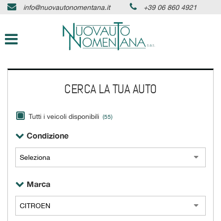
info@nuovautonomentana.it
+39 06 860 4921
HOME
Le
tue
preferenze
AZIENDA
di
consenso
AUTO IN PRONTA CONSEGNA
Il
CERCA LA TUA AUTO
seguente
pannello
SERVIZI
ti
consente
Tutti i veicoli disponibili
(55)
di
ASSISTENZA
Condizione
esprimere
le
tue
DICONO DI NOI
preferenze
di
Marca
consenso
CONTATTI
alle
tecnologie
di
NEWS