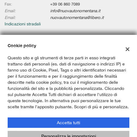
Fax:
+39 06 860 7089
Email:
info@nuovautonomentana.it
Email:
nuovautonomentana@libero.it
Indicazioni stradali
Cookie policy
Dati fiscali:
Nuovauto Nomentana Sas
Questo sito e gli strumenti di terze parti in esso integrati
Via Nomentana, 336/338, Roma (RM)
trattano dati personali (es. dati di navigazione o indirizzi IP) e
P.IVA:
02101291009
fanno uso di Cookie, Pixel, Tags o altri identificatori necessari
C.F:
08613700585
per il funzionamento e per il raggiungimento delle finalità
Registro delle imprese:
RM
descritte nella cookie policy, tra cui il miglioramento delle
funzionalità del sito e la pubblicità personalizzata. Cliccando
sul pulsante Accetta Tutti dichiari di accettare l'utilizzo di
queste tecnologie. In alternativa puoi personalizzare le tue
scelte tramite l'apposito pulsante. Scopri di più e personalizza.
Accetta tutti
Copyright © 2026 GestionaleAuto.com S.r.l., Tutti i diritti riservati -
Leggi l'informativa sulla privacy
-
Cookie Policy
Personalizza le impostazioni