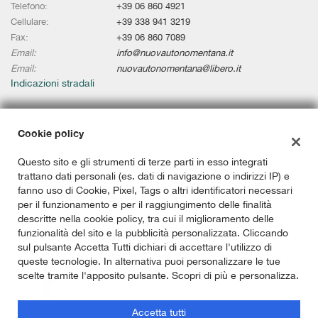
Telefono:
+39 06 860 4921
Cellulare:
+39 338 941 3219
Fax:
+39 06 860 7089
Email:
info@nuovautonomentana.it
Email:
nuovautonomentana@libero.it
Indicazioni stradali
Cookie policy
Dati fiscali:
Nuovauto Nomentana Sas
Questo sito e gli strumenti di terze parti in esso integrati
Via Nomentana, 336/338, Roma (RM)
trattano dati personali (es. dati di navigazione o indirizzi IP) e
P.IVA:
02101291009
fanno uso di Cookie, Pixel, Tags o altri identificatori necessari
C.F:
08613700585
per il funzionamento e per il raggiungimento delle finalità
Registro delle imprese:
RM
descritte nella cookie policy, tra cui il miglioramento delle
funzionalità del sito e la pubblicità personalizzata. Cliccando
sul pulsante Accetta Tutti dichiari di accettare l'utilizzo di
queste tecnologie. In alternativa puoi personalizzare le tue
scelte tramite l'apposito pulsante. Scopri di più e personalizza.
Accetta tutti