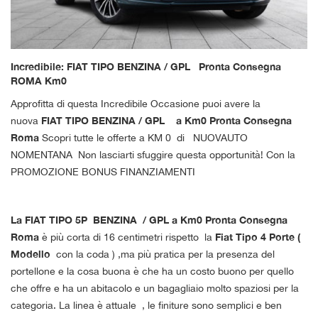
tracciamento
che
adottiamo
per
offrire
Incredibile: FIAT TIPO BENZINA / GPL Pronta Consegna
le
ROMA Km0
funzionalità
Approfitta di questa Incredibile Occasione puoi avere la
e
svolgere
FIAT TIPO BENZINA / GPL a Km0 Pronta Consegna
nuova
le
Roma
Scopri tutte le offerte a KM 0 di NUOVAUTO
attività
NOMENTANA Non lasciarti sfuggire questa opportunità! Con la
di
PROMOZIONE BONUS FINANZIAMENTI
seguito
descritte.
Per
ottenere
La FIAT TIPO 5P BENZINA / GPL a Km0 Pronta Consegna
maggiori
Roma
Fiat Tipo 4 Porte (
è più corta di 16 centimetri rispetto la
informazioni
Modello
con la coda ) ,ma più pratica per la presenza del
sull'utilità
portellone e la cosa buona è che ha un costo buono per quello
e
che offre e ha un abitacolo e un bagagliaio molto spaziosi per la
sul
funzionamento
categoria. La linea è attuale , le finiture sono semplici e ben
di