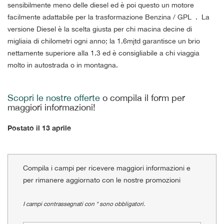
tta
sensibilmente meno delle diesel ed è poi questo un motore
i
facilmente adattabile per la trasformazione Benzina / GPL . La
versione Diesel è la scelta giusta per chi macina decine di
migliaia di chilometri ogni anno; la 1.6mjtd garantisce un brio
empre
Cookie necessari
nettamente superiore alla 1.3 ed è consigliabile a chi viaggia
ilitato
molto in autostrada o in montagna.
Cookie delle preferenze
Scopri le nostre offerte
o compila il form per
Cookie per il miglioramento dell'esperienza utente
maggiori informazioni!
Cookie analitici
Postato il 13 aprile
Cookie di marketing
Compila i campi per ricevere maggiori informazioni e
Leggi
per rimanere aggiornato con le nostre promozioni
la
cookie
I campi contrassegnati con * sono obbligatori.
policy