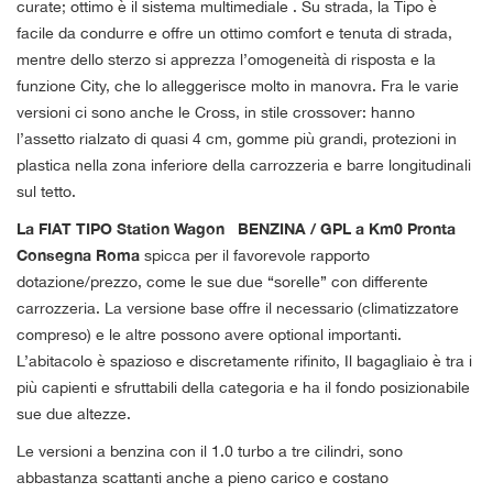
curate; ottimo è il sistema multimediale . Su strada, la Tipo è
questi
facile da condurre e offre un ottimo comfort e tenuta di strada,
strumenti
mentre dello sterzo si apprezza l’omogeneità di risposta e la
di
funzione City, che lo alleggerisce molto in manovra. Fra le varie
tracciamento
si
versioni ci sono anche le Cross, in stile crossover: hanno
rimanda
l’assetto rialzato di quasi 4 cm, gomme più grandi, protezioni in
alla
plastica nella zona inferiore della carrozzeria e barre longitudinali
cookie
sul tetto.
policy.
Puoi
La FIAT TIPO Station Wagon BENZINA / GPL a Km0 Pronta
rivedere
Consegna Roma
spicca per il favorevole rapporto
e
dotazione/prezzo, come le sue due “sorelle” con differente
modificare
le
carrozzeria. La versione base offre il necessario (climatizzatore
tue
compreso) e le altre possono avere optional importanti.
scelte
L’abitacolo è spazioso e discretamente rifinito, Il bagagliaio è tra i
in
più capienti e sfruttabili della categoria e ha il fondo posizionabile
qualsiasi
sue due altezze.
momento.
Le versioni a benzina con il 1.0 turbo a tre cilindri, sono
abbastanza scattanti anche a pieno carico e costano