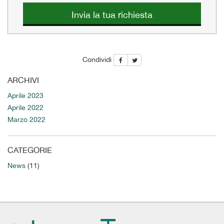
questi
Invia la tua richiesta
strumenti
di
tracciamento
si
Condividi
rimanda
alla
ARCHIVI
cookie
policy.
Aprile 2023
Puoi
Aprile 2022
rivedere
Marzo 2022
e
modificare
le
CATEGORIE
tue
scelte
News
(11)
in
qualsiasi
momento.