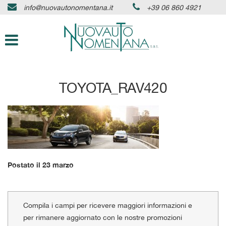
info@nuovautonomentana.it
+39 06 860 4921
HOME
Le
tue
preferenze
AZIENDA
di
consenso
AUTO IN PRONTA CONSEGNA
Il
TOYOTA_RAV420
seguente
pannello
SERVIZI
ti
consente
di
ASSISTENZA
esprimere
le
tue
DICONO DI NOI
Postato il 23 marzo
preferenze
di
consenso
CONTATTI
alle
Compila i campi per ricevere maggiori informazioni e
tecnologie
per rimanere aggiornato con le nostre promozioni
di
NEWS