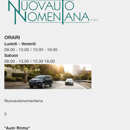
tta
i
empre
Cookie necessari
ilitato
ORARI
Cookie delle preferenze
Lunedì - Venerdì
09.00 - 13.00 / 15:30 - 19:30
Sabato
Cookie per il miglioramento dell'esperienza utente
09.00 - 13.00 / 15.30 18.00
Cookie analitici
Cookie di marketing
Nuovautonomentana
Leggi
la
5
cookie
policy
“
Auto Roma
“