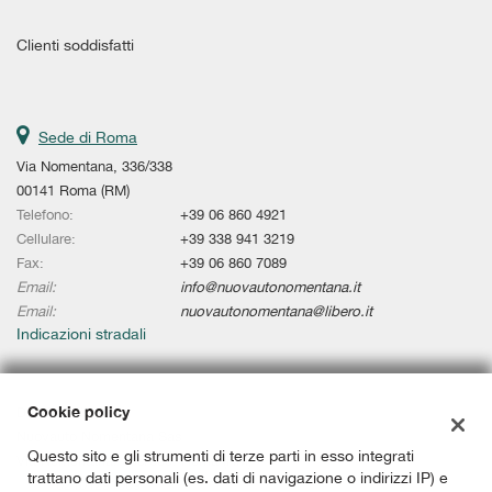
Salva
le
Clienti soddisfatti
impostazioni
Sede di Roma
Via Nomentana, 336/338
00141 Roma (RM)
Telefono:
+39 06 860 4921
Cellulare:
+39 338 941 3219
Fax:
+39 06 860 7089
Email:
info@nuovautonomentana.it
Email:
nuovautonomentana@libero.it
Indicazioni stradali
Cookie policy
Dati fiscali:
Nuovauto Nomentana Sas
Questo sito e gli strumenti di terze parti in esso integrati
Via Nomentana, 336/338, Roma (RM)
trattano dati personali (es. dati di navigazione o indirizzi IP) e
P.IVA:
02101291009