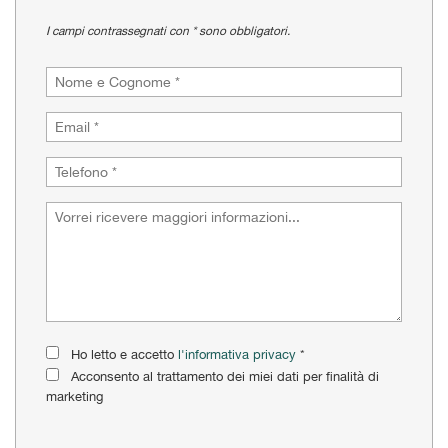
tracciamento
che
I campi contrassegnati con * sono obbligatori.
adottiamo
per
offrire
le
funzionalità
e
svolgere
le
attività
di
seguito
descritte.
Per
ottenere
maggiori
informazioni
Ho letto e accetto
l'informativa privacy
*
sull'utilità
Acconsento al trattamento dei miei dati per finalità di
e
marketing
sul
funzionamento
di