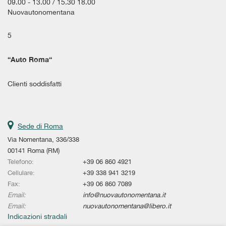
tta
09.00 - 13.00 / 15.30 18.00
i
Nuovautonomentana
5
empre
Cookie necessari
ilitato
“
Auto Roma
“
Cookie delle preferenze
Clienti soddisfatti
Cookie per il miglioramento dell'esperienza utente
Cookie analitici
Sede di Roma
Via Nomentana, 336/338
Cookie di marketing
00141 Roma (RM)
Telefono:
+39 06 860 4921
Cellulare:
+39 338 941 3219
Leggi
Fax:
+39 06 860 7089
la
Email:
info@nuovautonomentana.it
cookie
Email:
nuovautonomentana@libero.it
policy
Indicazioni stradali