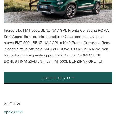
tracciamento
che
adottiamo
per
offrire
le
Incredibile: FIAT 500L BENZINA / GPL Pronta Consegna ROMA
funzionalità
Km0 Approfitta di questa Incredibile Occasione puoi avere la
e
nuova FIAT 500L BENZINA / GPL a Km0 Pronta Consegna Roma
svolgere
le
Scopri tutte le offerte a KM 0 di NUOVAUTO NOMENTANA Non
attività
lasciarti sfuggire questa opportunità! Con la PROMOZIONE
di
BONUS FINANZIAMENTI La FIAT 500L BENZINA / GPL […]
seguito
descritte.
Per
LEGGI IL RESTO
ottenere
maggiori
informazioni
sull'utilità
e
ARCHIVI
sul
funzionamento
Aprile 2023
di