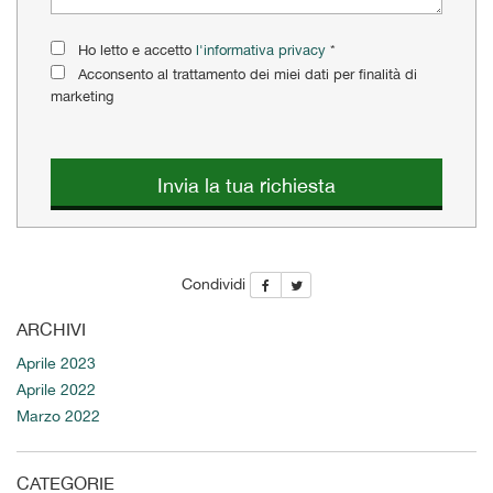
questi
strumenti
Ho letto e accetto
l'informativa privacy
*
di
Acconsento al trattamento dei miei dati per finalità di
tracciamento
marketing
si
rimanda
alla
cookie
Invia la tua richiesta
policy.
Puoi
rivedere
e
Condividi
modificare
le
ARCHIVI
tue
scelte
Aprile 2023
in
Aprile 2022
qualsiasi
Marzo 2022
momento.
CATEGORIE