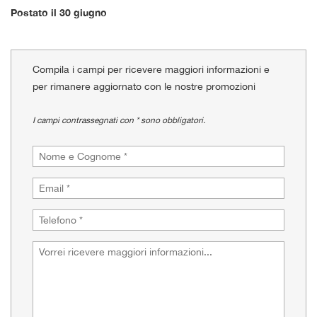
tracciamento
Postato il 30 giugno
che
adottiamo
per
offrire
Compila i campi per ricevere maggiori informazioni e
le
per rimanere aggiornato con le nostre promozioni
funzionalità
e
svolgere
I campi contrassegnati con * sono obbligatori.
le
attività
di
seguito
descritte.
Per
ottenere
maggiori
informazioni
sull'utilità
e
sul
funzionamento
di