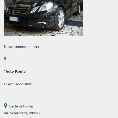
Salva
le
impostazioni
Nuovautonomentana
5
“
Auto Roma
“
Clienti soddisfatti
Sede di Roma
Via Nomentana, 336/338