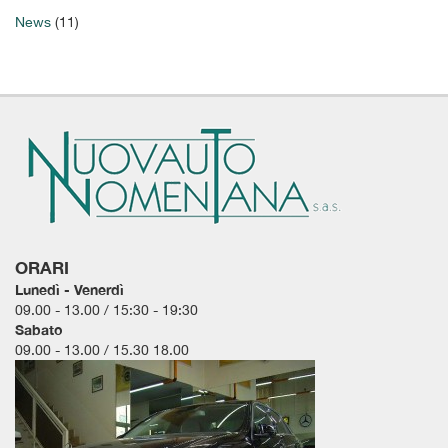
tta
News
(11)
i
empre
Cookie necessari
ilitato
Cookie delle preferenze
Cookie per il miglioramento dell'esperienza utente
Cookie analitici
ORARI
Lunedì - Venerdì
Cookie di marketing
09.00 - 13.00 / 15:30 - 19:30
Sabato
09.00 - 13.00 / 15.30 18.00
Leggi
la
cookie
policy