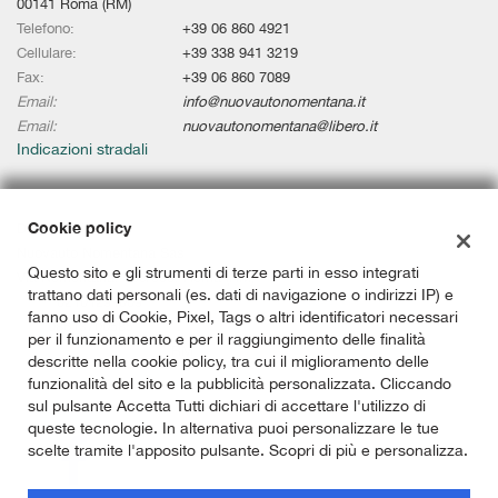
00141 Roma (RM)
Telefono:
+39 06 860 4921
Cellulare:
+39 338 941 3219
Fax:
+39 06 860 7089
Email:
info@nuovautonomentana.it
Email:
nuovautonomentana@libero.it
Indicazioni stradali
Cookie policy
Dati fiscali:
Nuovauto Nomentana Sas
Questo sito e gli strumenti di terze parti in esso integrati
Via Nomentana, 336/338, Roma (RM)
trattano dati personali (es. dati di navigazione o indirizzi IP) e
P.IVA:
02101291009
fanno uso di Cookie, Pixel, Tags o altri identificatori necessari
C.F:
08613700585
per il funzionamento e per il raggiungimento delle finalità
Registro delle imprese:
RM
descritte nella cookie policy, tra cui il miglioramento delle
funzionalità del sito e la pubblicità personalizzata. Cliccando
sul pulsante Accetta Tutti dichiari di accettare l'utilizzo di
queste tecnologie. In alternativa puoi personalizzare le tue
scelte tramite l'apposito pulsante. Scopri di più e personalizza.