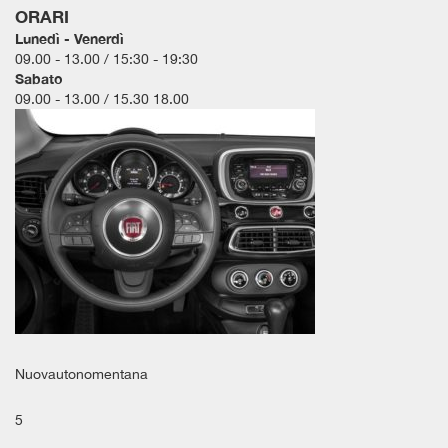
ORARI
questi
Lunedì - Venerdì
strumenti
09.00 - 13.00 / 15:30 - 19:30
di
Sabato
tracciamento
09.00 - 13.00 / 15.30 18.00
si
rimanda
alla
cookie
policy.
Puoi
rivedere
e
modificare
le
tue
scelte
in
qualsiasi
Nuovautonomentana
momento.
5