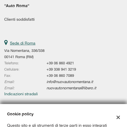
tta
“
Auto Roma
“
i
Clienti soddisfatti
empre
Cookie necessari
ilitato
Cookie delle preferenze
Sede di Roma
Via Nomentana, 336/338
Cookie per il miglioramento dell'esperienza utente
00141 Roma (RM)
Telefono:
+39 06 860 4921
Cookie analitici
Cellulare:
+39 338 941 3219
Fax:
+39 06 860 7089
Email:
info@nuovautonomentana.it
Cookie di marketing
Email:
nuovautonomentana@libero.it
Indicazioni stradali
Leggi
la
cookie
Cookie policy
Dati fiscali:
policy
Nuovauto Nomentana Sas
Questo sito e gli strumenti di terze parti in esso integrati
Via Nomentana, 336/338, Roma (RM)