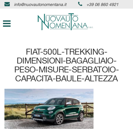
info@nuovautonomentana.it
+39 06 860 4921
HOME
Le
tue
preferenze
AZIENDA
di
consenso
AUTO IN PRONTA CONSEGNA
Il
FIAT-500L-TREKKING-
seguente
pannello
DIMENSIONI-BAGAGLIAIO-
SERVIZI
ti
PESO-MISURE-SERBATOIO-
consente
di
CAPACITA-BAULE-ALTEZZA
ASSISTENZA
esprimere
le
tue
DICONO DI NOI
preferenze
di
consenso
CONTATTI
alle
tecnologie
di
NEWS