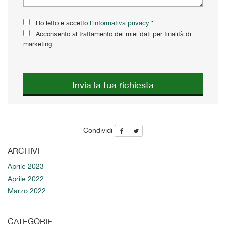
questi
strumenti
Ho letto e accetto
l'informativa privacy
*
di
Acconsento al trattamento dei miei dati per finalità di
tracciamento
marketing
si
rimanda
alla
cookie
Invia la tua richiesta
policy.
Puoi
rivedere
e
Condividi
modificare
le
ARCHIVI
tue
scelte
Aprile 2023
in
Aprile 2022
qualsiasi
Marzo 2022
momento.
CATEGORIE