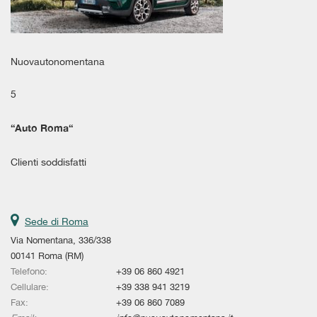
Salva
le
impostazioni
Nuovautonomentana
5
“
Auto Roma
“
Clienti soddisfatti
Sede di Roma
Via Nomentana, 336/338
00141 Roma (RM)
Telefono:
+39 06 860 4921
Cellulare:
+39 338 941 3219
Fax:
+39 06 860 7089