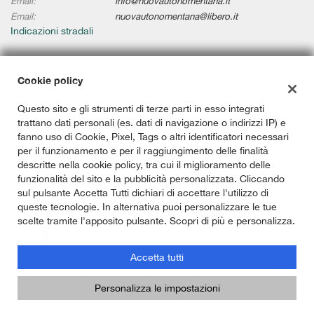
Email:
info@nuovautonomentana.it
Email:
nuovautonomentana@libero.it
Indicazioni stradali
Cookie policy
Dati fiscali:
Nuovauto Nomentana Sas
Questo sito e gli strumenti di terze parti in esso integrati
Via Nomentana, 336/338, Roma (RM)
trattano dati personali (es. dati di navigazione o indirizzi IP) e
P.IVA:
02101291009
fanno uso di Cookie, Pixel, Tags o altri identificatori necessari
C.F:
08613700585
per il funzionamento e per il raggiungimento delle finalità
Registro delle imprese:
RM
descritte nella cookie policy, tra cui il miglioramento delle
funzionalità del sito e la pubblicità personalizzata. Cliccando
sul pulsante Accetta Tutti dichiari di accettare l'utilizzo di
queste tecnologie. In alternativa puoi personalizzare le tue
scelte tramite l'apposito pulsante. Scopri di più e personalizza.
Accetta tutti
Copyright © 2026 GestionaleAuto.com S.r.l., Tutti i diritti riservati -
Leggi l'informativa sulla privacy
-
Cookie Policy
Personalizza le impostazioni
Sito creato da:
GestionaleAuto.com