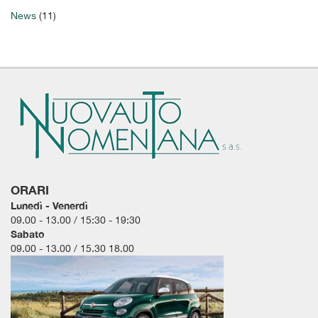
tta
News
(11)
i
empre
Cookie necessari
ilitato
Cookie delle preferenze
Cookie per il miglioramento dell'esperienza utente
Cookie analitici
ORARI
Lunedì - Venerdì
Cookie di marketing
09.00 - 13.00 / 15:30 - 19:30
Sabato
09.00 - 13.00 / 15.30 18.00
Leggi
la
cookie
policy