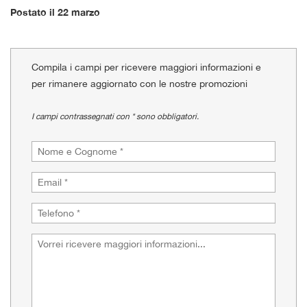
tracciamento
Postato il 22 marzo
che
adottiamo
per
offrire
Compila i campi per ricevere maggiori informazioni e
le
per rimanere aggiornato con le nostre promozioni
funzionalità
e
svolgere
I campi contrassegnati con * sono obbligatori.
le
attività
di
seguito
descritte.
Per
ottenere
maggiori
informazioni
sull'utilità
e
sul
funzionamento
di