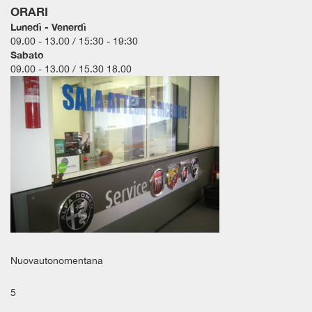
ORARI
questi
Lunedì - Venerdì
strumenti
09.00 - 13.00 / 15:30 - 19:30
di
Sabato
tracciamento
09.00 - 13.00 / 15.30 18.00
si
rimanda
alla
cookie
policy.
Puoi
rivedere
e
modificare
le
tue
scelte
in
qualsiasi
Nuovautonomentana
momento.
5