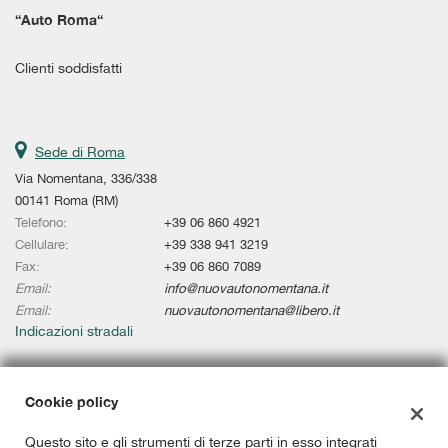
tta
“
Auto Roma
“
i
Clienti soddisfatti
empre
Cookie necessari
ilitato
Cookie delle preferenze
Sede di Roma
Via Nomentana, 336/338
Cookie per il miglioramento dell'esperienza utente
00141 Roma (RM)
Telefono:
+39 06 860 4921
Cookie analitici
Cellulare:
+39 338 941 3219
Fax:
+39 06 860 7089
Email:
info@nuovautonomentana.it
Cookie di marketing
Email:
nuovautonomentana@libero.it
Indicazioni stradali
Leggi
la
cookie
Cookie policy
Dati fiscali:
policy
Nuovauto Nomentana Sas
Questo sito e gli strumenti di terze parti in esso integrati
Via Nomentana, 336/338, Roma (RM)