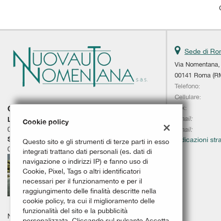
questi
strumenti
di
tracciamento
si
Sede di R
rimanda
Via Nomentana,
alla
00141 Roma (R
cookie
Telefono:
policy.
Cellulare:
Puoi
Fax:
ORARI
rivedere
e
Email:
Lunedì - Venerdì
Cookie policy
modificare
Email:
09.00 - 13.00 / 15:30 - 19:30
le
Sabato
Indicazioni str
Questo sito e gli strumenti di terze parti in esso
tue
09.00 - 13.00 / 15.30 18.00
integrati trattano dati personali (es. dati di
scelte
navigazione o indirizzi IP) e fanno uso di
in
Cookie, Pixel, Tags o altri identificatori
qualsiasi
necessari per il funzionamento e per il
momento.
raggiungimento delle finalità descritte nella
cookie policy, tra cui il miglioramento delle
funzionalità del sito e la pubblicità
Nuovautonomentana
personalizzata. Cliccando sul pulsante Accetta