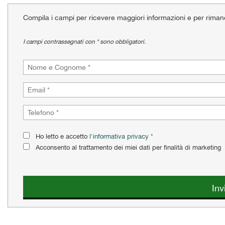
tracciamento
che
Compila i campi per ricevere maggiori informazioni e per riman
adottiamo
per
I campi contrassegnati con * sono obbligatori.
offrire
le
funzionalità
e
svolgere
le
attività
di
seguito
descritte.
Ho letto e accetto
l'informativa privacy
*
Per
Acconsento al trattamento dei miei dati per finalità di marketing
ottenere
maggiori
informazioni
sull'utilità
Inv
e
sul
funzionamento
di