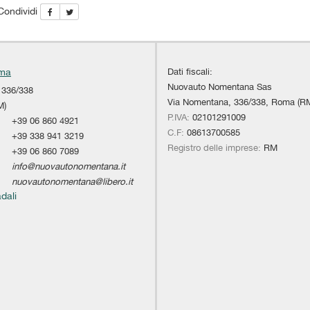
Condividi
Dati fiscali:
oma
Nuovauto Nomentana Sas
 336/338
Via Nomentana, 336/338, Roma (R
M)
P.IVA:
02101291009
+39 06 860 4921
C.F:
08613700585
+39 338 941 3219
Registro delle imprese:
RM
+39 06 860 7089
info@nuovautonomentana.it
nuovautonomentana@libero.it
adali