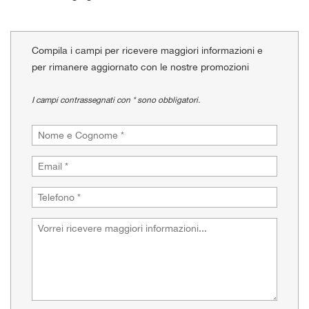
tracciamento
che
adottiamo
per
Compila i campi per ricevere maggiori informazioni e
offrire
per rimanere aggiornato con le nostre promozioni
le
funzionalità
I campi contrassegnati con * sono obbligatori.
e
svolgere
le
attività
di
seguito
descritte.
Per
ottenere
maggiori
informazioni
sull'utilità
e
sul
funzionamento
di