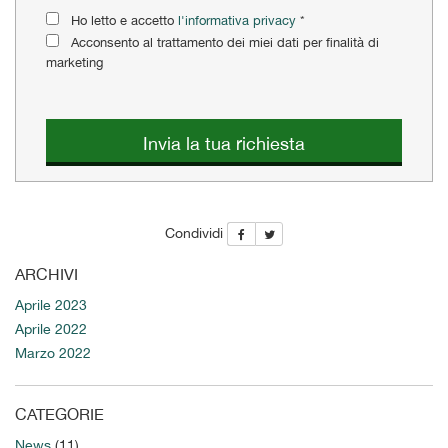
questi
Ho letto e accetto
l'informativa privacy
*
strumenti
Acconsento al trattamento dei miei dati per finalità di
di
marketing
tracciamento
si
rimanda
alla
Invia la tua richiesta
cookie
policy.
Puoi
rivedere
Condividi
e
modificare
ARCHIVI
le
tue
Aprile 2023
scelte
Aprile 2022
in
Marzo 2022
qualsiasi
momento.
CATEGORIE
News
(11)