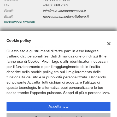
Fax:
+39 06 860 7089
Email:
info@nuovautonomentana.it
Email:
nuovautonomentana@libero.it
Indicazioni stradali
Cookie policy
Dati fiscali:
Nuovauto Nomentana Sas
Questo sito e gli strumenti di terze parti in esso integrati
Via Nomentana, 336/338, Roma (RM)
trattano dati personali (es. dati di navigazione o indirizzi IP) e
P.IVA:
02101291009
fanno uso di Cookie, Pixel, Tags o altri identificatori necessari
C.F:
08613700585
per il funzionamento e per il raggiungimento delle finalità
Registro delle imprese:
RM
descritte nella cookie policy, tra cui il miglioramento delle
funzionalità del sito e la pubblicità personalizzata. Cliccando
sul pulsante Accetta Tutti dichiari di accettare l'utilizzo di
queste tecnologie. In alternativa puoi personalizzare le tue
scelte tramite l'apposito pulsante. Scopri di più e personalizza.
Accetta tutti
Copyright © 2026 GestionaleAuto.com S.r.l., Tutti i diritti riservati -
Leggi l'informativa sulla privacy
-
Cookie Policy