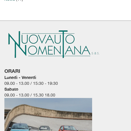
tta
i
empre
Cookie necessari
ilitato
Cookie delle preferenze
Cookie per il miglioramento dell'esperienza utente
ORARI
Cookie analitici
Lunedì - Venerdì
09.00 - 13.00 / 15:30 - 19:30
Cookie di marketing
Sabato
09.00 - 13.00 / 15.30 18.00
Leggi
la
cookie
policy