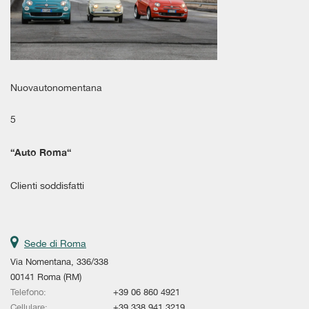
Salva
le
impostazioni
Nuovautonomentana
5
“
Auto Roma
“
Clienti soddisfatti
Sede di Roma
Via Nomentana, 336/338
00141 Roma (RM)
Telefono:
+39 06 860 4921
Cellulare:
+39 338 941 3219