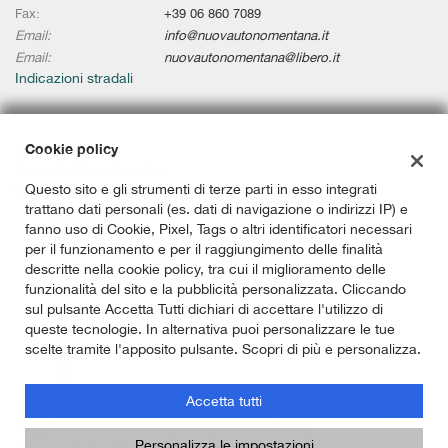
Fax:
+39 06 860 7089
Email:
info@nuovautonomentana.it
Email:
nuovautonomentana@libero.it
Indicazioni stradali
Cookie policy
Dati fiscali:
Nuovauto Nomentana Sas
Questo sito e gli strumenti di terze parti in esso integrati
Via Nomentana, 336/338, Roma (RM)
trattano dati personali (es. dati di navigazione o indirizzi IP) e
P.IVA:
02101291009
fanno uso di Cookie, Pixel, Tags o altri identificatori necessari
C.F:
08613700585
per il funzionamento e per il raggiungimento delle finalità
Registro delle imprese:
RM
descritte nella cookie policy, tra cui il miglioramento delle
funzionalità del sito e la pubblicità personalizzata. Cliccando
sul pulsante Accetta Tutti dichiari di accettare l'utilizzo di
queste tecnologie. In alternativa puoi personalizzare le tue
scelte tramite l'apposito pulsante. Scopri di più e personalizza.
Accetta tutti
Copyright © 2026 GestionaleAuto.com S.r.l., Tutti i diritti riservati -
Leggi l'informativa sulla privacy
-
Cookie Policy
Personalizza le impostazioni