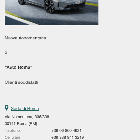
Salva
le
impostazioni
Nuovautonomentana
5
“
Auto Roma
“
Clienti soddisfatti
Sede di Roma
Via Nomentana, 336/338
00141 Roma (RM)
Telefono:
+39 06 860 4921
Cellulare:
+39 338 941 3219