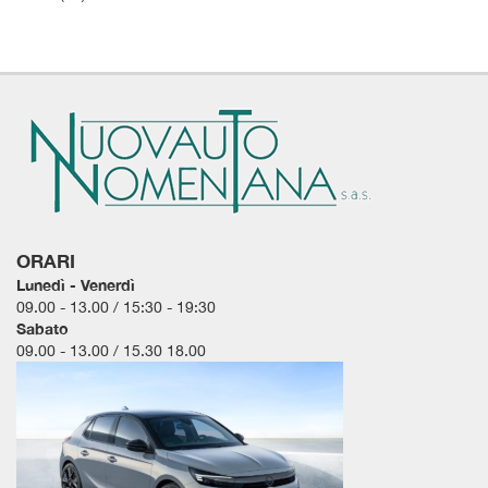
tta
i
empre
Cookie necessari
ilitato
Cookie delle preferenze
Cookie per il miglioramento dell'esperienza utente
ORARI
Cookie analitici
Lunedì - Venerdì
09.00 - 13.00 / 15:30 - 19:30
Cookie di marketing
Sabato
09.00 - 13.00 / 15.30 18.00
Leggi
la
cookie
policy