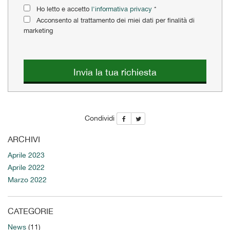
Ho letto e accetto
l'informativa privacy
*
questi
strumenti
Acconsento al trattamento dei miei dati per finalità di
di
marketing
tracciamento
si
rimanda
Invia la tua richiesta
alla
cookie
policy.
Puoi
rivedere
Condividi
e
modificare
ARCHIVI
le
tue
Aprile 2023
scelte
Aprile 2022
in
Marzo 2022
qualsiasi
momento.
CATEGORIE
News
(11)