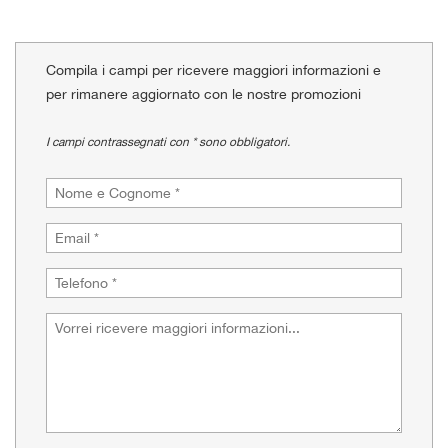
tracciamento
che
adottiamo
per
Compila i campi per ricevere maggiori informazioni e
offrire
per rimanere aggiornato con le nostre promozioni
le
funzionalità
I campi contrassegnati con * sono obbligatori.
e
svolgere
le
attività
di
seguito
descritte.
Per
ottenere
maggiori
informazioni
sull'utilità
e
sul
funzionamento
di